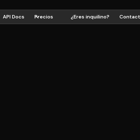
API Docs
Precios
¿Eres inquilino?
Contac